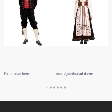
Fanabunad herre
Aust-Agderbunad dame
No
LES MER
LES MER